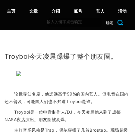
主页
文章
介绍
账号
艺人
活动
确定
Troyboi今天凌晨躁爆了整个朋友圈。
论世界知名度，他远远高于99%的国内艺人。但电音在国内
还不普及，可能国人们也不知道Troyboi是谁。
Tro
y
boi是一位电音制作人/DJ，今天凌晨他来到了成都
NASA夜店演出。朋友圈被刷爆。
主打音乐风格是Trap，偶尔穿插了几首Brostep。现场超级