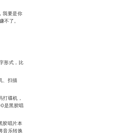
，我要是你
赚不了。
字形式，比
机、扫描
数码打碟机，
00是黑胶唱
黑胶唱片本
将音乐转换