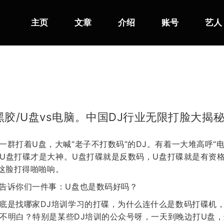
主页
文章
介绍
账号
艺人
黑胶/U盘vs电脑。中国DJ行业无限打脸大揭
一群打着U盘，大喊“老子不打数码”的DJ。有着一大堆高呼“
U盘打碟才是大神。U盘打碟就是反数码，U盘打碟就是有资
。这脸打得啪啪响。
告诉你们一件事：U盘也是数码好吗？
底是找哪家DJ培训学习的打碟，为什么连什么是数码打碟机
不明白？特别是某些DJ培训的公众号呀，一天到晚边打U盘