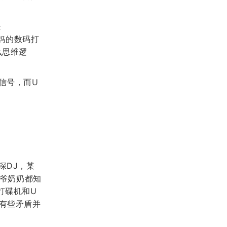
锋
你妈的数码打
么思维逻
信号，而U
深DJ，某
爷爷奶奶都知
打碟机和U
有些矛盾并