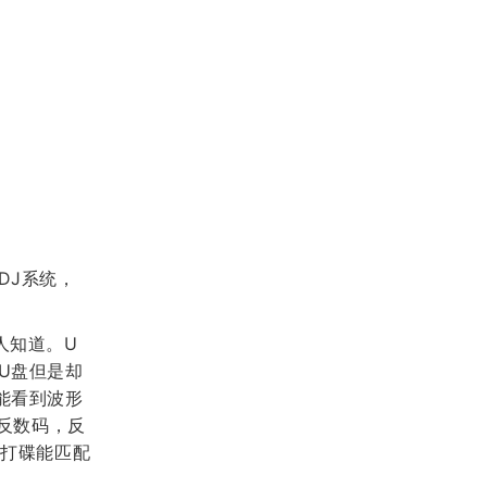
 DJ系统，
人知道。U
U盘但是却
能看到波形
“反数码，反
脑打碟能匹配