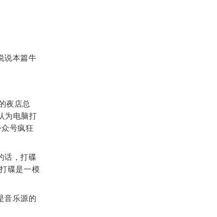
说说本篇牛
的夜店总
认为电脑打
公众号疯狂
的话，打碟
脑打碟是一模
是音乐源的