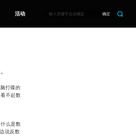
活动
确定
秘。
电脑打碟的
格看不起数
，什么是数
，边说反数